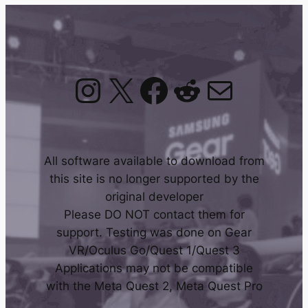
Instagram
X
Facebook
Reddit
Mail
All software available to download from
this site is no longer supported by the
original developer
Please DO NOT contact them for
support. Testing was done on Gear
VR/Oculus Go/Quest 1/Quest 3
Applications may not be compatible
with the Meta Quest 2, Meta Quest Pro